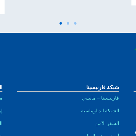
شبكة فارنيسينا
ال
فارنيسينا – مايسي
م
الشبكة الدبلوماسية
إي
السفر الآمن
ال
أين نحن في العالم
خ