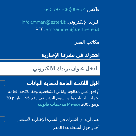
فاكس:
00962(0)64659730
البريد الإلكتروني:
info.amman@esteri.it
PEC:
amb.amman@cert.esteri.it
مكاتب المقر
اشترك في نشرتنا الإخبارية
Inserisci la tua email
اقبل اللائحة العامة لحماية البيانات
أوافق على معالجة بياناتي الشخصية وفقا للائحة العامة
لحماية البيانات والمرسوم التشريعي رقم 196 بتاريخ 30
يونيو 2003
Privacy
ملاحظات قانونية
نعم، أريد أن أشترك في النشرة الإخبارية لأستقبل
أخبار حول أنشطة هذا المقر