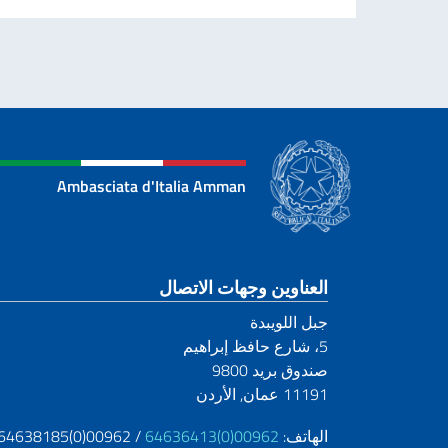
Ambasciata d'Italia Amman
قسم التذييل
العناوين وجهات الاتصال
جبل اللويبدة
5، شارع حافظ إبراهيم
صندوق بريد 9800
11191 عمان, الأردن
الهاتف:
00962(0)64636413
/ 00962(0)64638185