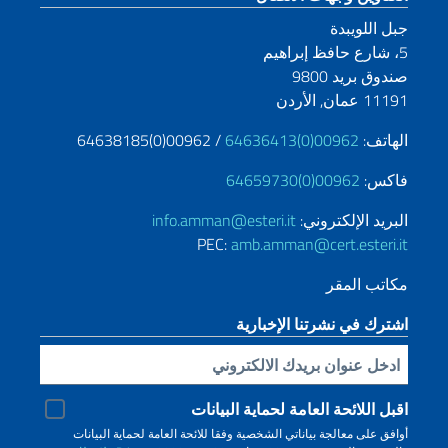
جبل اللويبدة
5، شارع حافظ إبراهيم
صندوق بريد 9800
11191 عمان, الأردن
الهاتف:
00962(0)64636413
/ 00962(0)64638185
فاكس:
00962(0)64659730
البريد الإلكتروني:
info.amman@esteri.it
PEC:
amb.amman@cert.esteri.it
مكاتب المقر
اشترك في نشرتنا الإخبارية
Inserisci la tua email
اقبل اللائحة العامة لحماية البيانات
أوافق على معالجة بياناتي الشخصية وفقا للائحة العامة لحماية البيانات