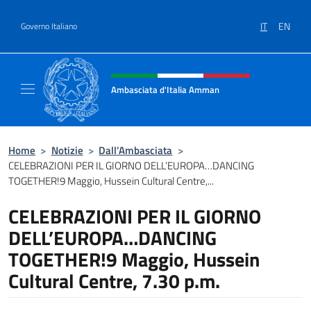
Salta al contenuto
IT
EN
Governo Italiano
Intestazione sito, social e menù
Ambasciata d'Italia Amman
Sito Ufficiale Ambasciata d'Italia ad Amma
Home
>
Notizie
>
Dall’Ambasciata
>
CELEBRAZIONI PER IL GIORNO DELL’EUROPA…DANCING
TOGETHER!9 Maggio, Hussein Cultural Centre,...
CELEBRAZIONI PER IL GIORNO
DELL’EUROPA…DANCING
TOGETHER!9 Maggio, Hussein
Cultural Centre, 7.30 p.m.