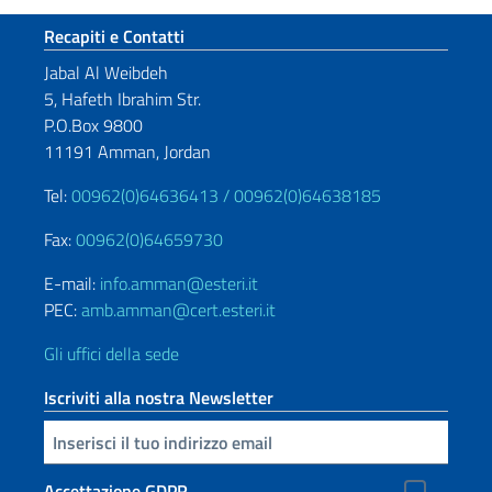
Sezione footer
Recapiti e Contatti
Jabal Al Weibdeh
5, Hafeth Ibrahim Str.
P.O.Box 9800
11191 Amman, Jordan
Tel:
00962(0)64636413 /
00962(0)64638185
Fax:
00962(0)64659730
E-mail:
info.amman@esteri.it
PEC:
amb.amman@cert.esteri.it
Gli uffici della sede
Iscriviti alla nostra Newsletter
Inserisci la tua email
Accettazione GDPR