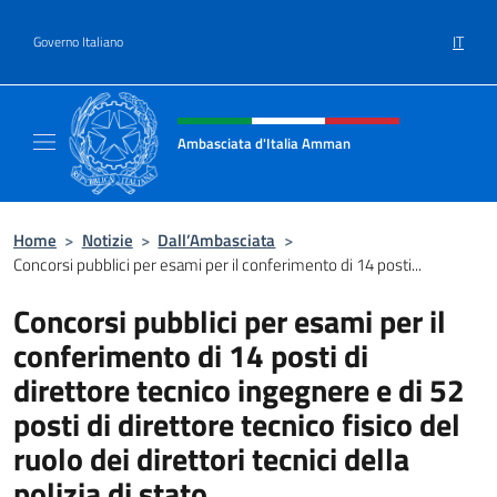
Salta al contenuto
IT
Governo Italiano
Intestazione sito, social e menù
Ambasciata d'Italia Amman
Sito Ufficiale Ambasciata d'Italia ad Amma
Home
>
Notizie
>
Dall’Ambasciata
>
Concorsi pubblici per esami per il conferimento di 14 posti...
Concorsi pubblici per esami per il
conferimento di 14 posti di
direttore tecnico ingegnere e di 52
posti di direttore tecnico fisico del
ruolo dei direttori tecnici della
polizia di stato