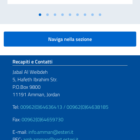
Naviga nella sezione
Sezione footer
Recapiti e Contatti
Jabal Al Weibdeh
5, Hafeth Ibrahim Str.
P.O.Box 9800
11191 Amman, Jordan
Tel:
00962(0)64636413 /
00962(0)64638185
Fax:
00962(0)64659730
E-mail:
info.amman@esteri.it
PEC:
amb.amman@cert.esteri.it