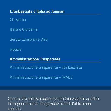
L’Ambasciata d’Italia ad Amman
Chi siamo
Italia e Giordania
Servizi Consolari e Visti
Notizie
Amministrazione Trasparente
Amministrazione trasparente – Ambasciata
Amministrazione trasparente – MAECI
Link Utili
Note legali
Privacy e cookie policy
Dichiarazione di accessibilità
Questo sito utilizza cookies tecnici (necessari) e analitici.
Proseguendo nella navigazione accetti l'utilizzo dei
cookies.