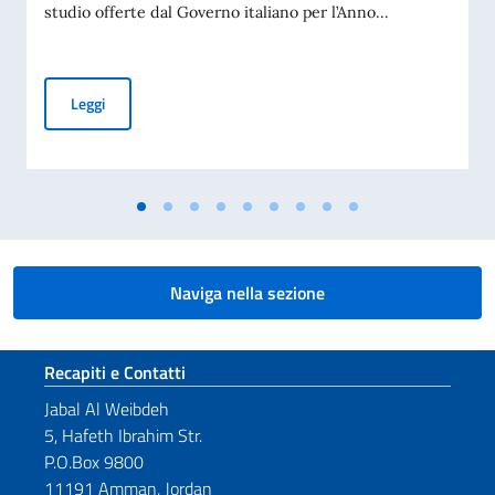
studio offerte dal Governo italiano per l’Anno...
Borse di studio offerte dal Governo italiano in favore di stud
Leggi
Naviga nella sezione
Sezione footer
Recapiti e Contatti
Jabal Al Weibdeh
5, Hafeth Ibrahim Str.
P.O.Box 9800
11191 Amman, Jordan