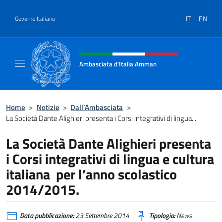
Salta al contenuto
IT
EN
Governo Italiano
Intestazione sito, social e menù
Ambasciata d'Italia Amman
Sito Ufficiale Ambasciata d'Italia ad Amma
Home
>
Notizie
>
Dall’Ambasciata
>
La Società Dante Alighieri presenta i Corsi integrativi di lingua...
La Società Dante Alighieri presenta
i Corsi integrativi di lingua e cultura
italiana per l’anno scolastico
2014/2015.
Data pubblicazione:
23 Settembre 2014
Tipologia:
News