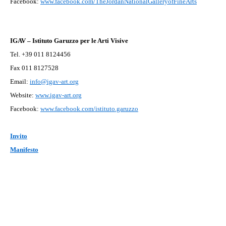
Facebook:
www.facebook.com/TheJordanNationalGalleryofFineArts
IGAV – Istituto Garuzzo per le Arti Visive
Tel. +39 011 8124456
Fax 011 8127528
Email:
info@igav-art.org
Website:
www.igav-art.org
Facebook:
www.facebook.com/istituto.garuzzo
Invito
Manifesto