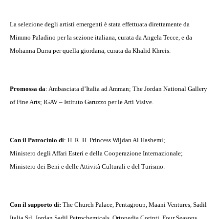
La selezione degli artisti emergenti è stata effettuata direttamente da
Mimmo Paladino per la sezione italiana, curata da Angela Tecce, e da
Mohanna Durra per quella giordana, curata da Khalid Khreis.
Promossa da
: Ambasciata d’Italia ad Amman; The Jordan National Gallery
of Fine Arts; IGAV – Istituto Garuzzo per le Arti Visive.
Con il Patrocinio di
: H. R. H. Princess Wijdan Al Hashemi;
Ministero degli Affari Esteri e della Cooperazione Internazionale;
Ministero dei Beni e delle Attività Culturali e del Turismo.
Con il supporto di:
The Church Palace, Pentagroup, Maani Ventures, Sadil
Italia Srl, Jordan Sadil Petrochemicals, Ortopedia Corinti, Four Seasons