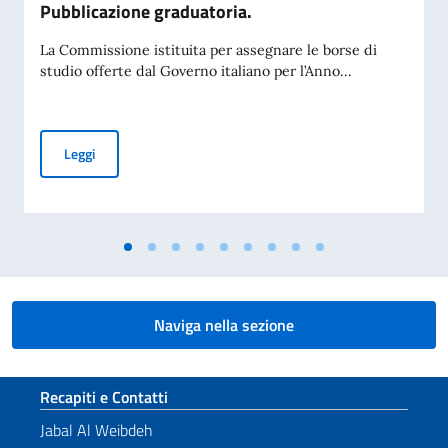
Pubblicazione graduatoria.
La Commissione istituita per assegnare le borse di
studio offerte dal Governo italiano per l’Anno...
Borse di studio offerte dal Governo italiano in favore di stud
Leggi
Naviga nella sezione
Sezione footer
Recapiti e Contatti
Jabal Al Weibdeh