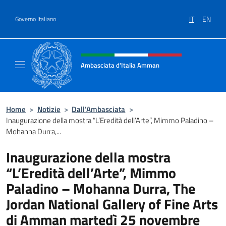
Salta al contenuto
IT
EN
Governo Italiano
Intestazione sito, social e menù
Ambasciata d'Italia Amman
Sito Ufficiale Ambasciata d'Italia ad Amma
Home
>
Notizie
>
Dall’Ambasciata
>
Inaugurazione della mostra “L’Eredità dell’Arte”, Mimmo Paladino –
Mohanna Durra,...
Inaugurazione della mostra
“L’Eredità dell’Arte”, Mimmo
Paladino – Mohanna Durra, The
Jordan National Gallery of Fine Arts
di Amman martedì 25 novembre