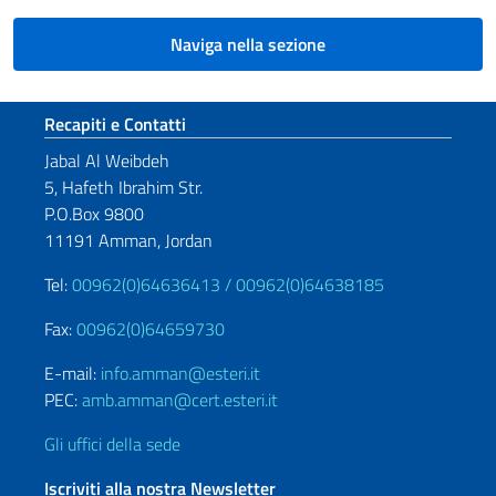
Naviga nella sezione
Sezione footer
Recapiti e Contatti
Jabal Al Weibdeh
5, Hafeth Ibrahim Str.
P.O.Box 9800
11191 Amman, Jordan
Tel:
00962(0)64636413 /
00962(0)64638185
Fax:
00962(0)64659730
E-mail:
info.amman@esteri.it
PEC:
amb.amman@cert.esteri.it
Gli uffici della sede
Iscriviti alla nostra Newsletter