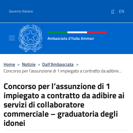
Salta al contenuto
IT
EN
Governo Italiano
Intestazione sito, social e menù
Ambasciata d'Italia Amman
Sito Ufficiale Ambasciata d'Italia ad Amma
Home
>
Notizie
>
Dall’Ambasciata
>
Concorso per l’assunzione di 1 impiegato a contratto da adibire...
Concorso per l’assunzione di 1
impiegato a contratto da adibire ai
servizi di collaboratore
commerciale – graduatoria degli
idonei