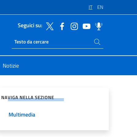
IT
EN
Seguici su:
Cerca nel sito
Ricerca sito live
Notizie
vidi sui Social Network
NAVIGA NELLA SEZIONE
Multimedia