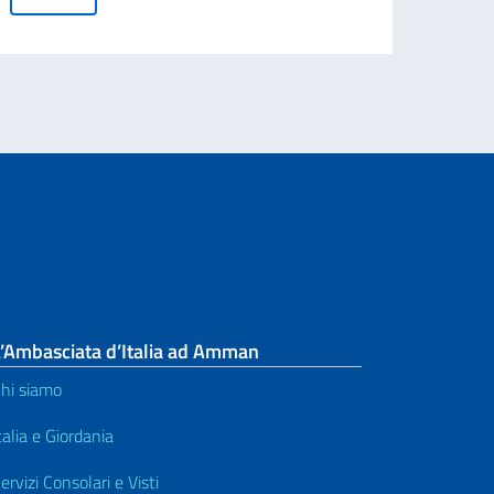
26-2027. Pubblicazione graduatoria.
L’Ambasciata d’Italia ad Amman
hi siamo
talia e Giordania
ervizi Consolari e Visti