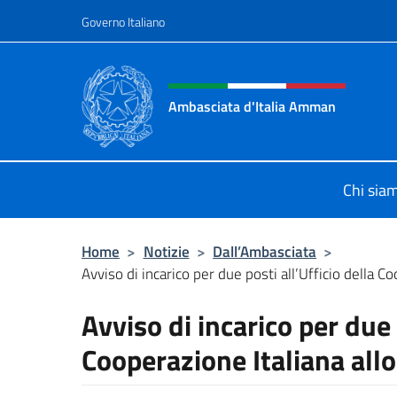
Salta al contenuto
Governo Italiano
Intestazione sito, social 
Ambasciata d'Italia Amman
Sito Ufficiale Ambasciata d'Italia
Chi sia
Home
>
Notizie
>
Dall’Ambasciata
>
Avviso di incarico per due posti all’Ufficio della Co
Avviso di incarico per due 
Cooperazione Italiana all