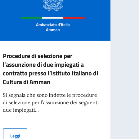
Procedure di selezione per
Borse
l’assunzione di due impiegati a
in Li
contratto presso l’Istituto Italiano di
2026
Cultura di Amman
L'Amb
che p
Si segnala che sono indette le procedure
Consor
di selezione per l’assunzione dei seguenti
due impiegati...
per l’espatrio dal 3 agosto
Leg
Procedure di selezione per l’assunzione di due impiegati a contra
Leggi