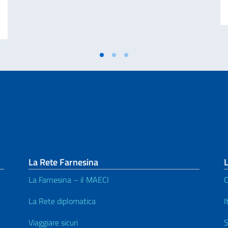
avore di studenti stranieri e italiani residenti all’estero (IRE) per l’A.A. 20
La Rete Farnesina
La Farnesina – il MAECI
C
La Rete diplomatica
I
Viaggiare sicuri
S