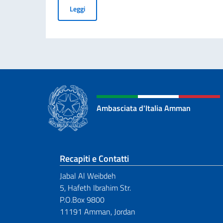
Borse di studio offerte dal Governo italiano in f
Leggi
Ambasciata d'Italia Amman
Sezione footer
Recapiti e Contatti
Jabal Al Weibdeh
5, Hafeth Ibrahim Str.
P.O.Box 9800
11191 Amman, Jordan