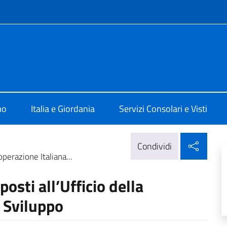
e menù
 ad Amman
mo
Italia e Giordania
Servizi Consolari e Visti
Condi
Condividi
operazione Italiana...
posti all’Ufficio della
o Sviluppo