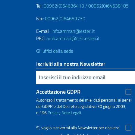
Tel:
00962(0)64636413 /
00962(0)64638185
Fax:
00962(0)64659730
E-mail:
info.amman@esteri.it
PEC:
amb.amman@cert.esteri.it
Gli uffici della sede
Iscriviti alla nostra Newsletter
Inserisci la tua email
Accettazione GDPR
Autorizzo il trattamento dei miei dati personali ai sensi
del GDPR e del Decreto Legislativo 30 giugno 2003,
n.196
Privacy
Note Legali
Sì, voglio iscrivermi alla Newsletter per ricevere