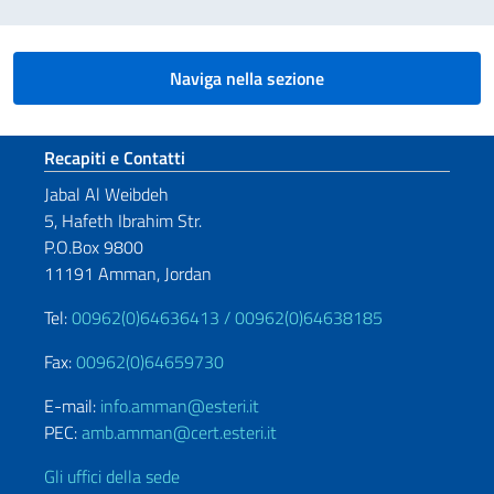
Naviga nella sezione
Sezione footer
Recapiti e Contatti
Jabal Al Weibdeh
5, Hafeth Ibrahim Str.
P.O.Box 9800
11191 Amman, Jordan
Tel:
00962(0)64636413 /
00962(0)64638185
Fax:
00962(0)64659730
E-mail:
info.amman@esteri.it
PEC:
amb.amman@cert.esteri.it
Gli uffici della sede