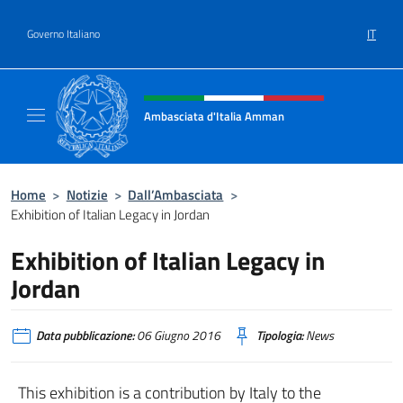
Salta al contenuto
IT
Governo Italiano
Intestazione sito, social e menù
Ambasciata d'Italia Amman
Sito Ufficiale Ambasciata d'Italia ad Amma
Home
>
Notizie
>
Dall’Ambasciata
>
Exhibition of Italian Legacy in Jordan
Exhibition of Italian Legacy in
Jordan
Data pubblicazione:
06 Giugno 2016
Tipologia:
News
This exhibition is a contribution by Italy to the