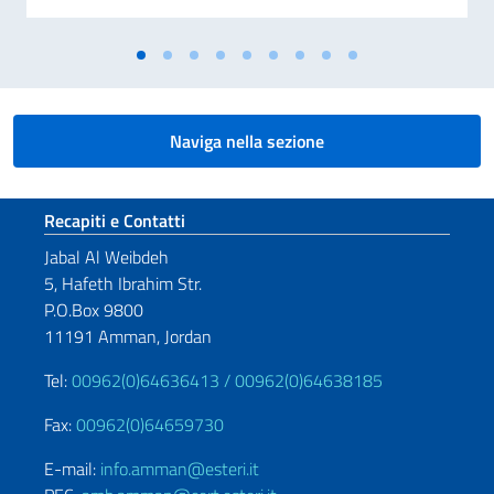
Naviga nella sezione
Sezione footer
Recapiti e Contatti
Jabal Al Weibdeh
5, Hafeth Ibrahim Str.
P.O.Box 9800
11191 Amman, Jordan
Tel:
00962(0)64636413 /
00962(0)64638185
Fax:
00962(0)64659730
E-mail:
info.amman@esteri.it