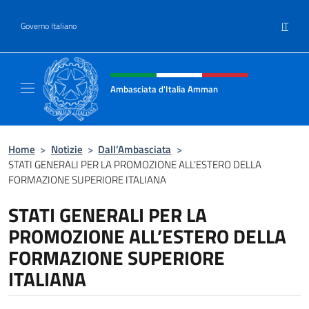
Salta al contenuto
IT
Governo Italiano
Intestazione sito, social e menù
Ambasciata d'Italia Amman
Sito Ufficiale Ambasciata d'Italia ad Amma
Home
>
Notizie
>
Dall’Ambasciata
>
STATI GENERALI PER LA PROMOZIONE ALL’ESTERO DELLA
FORMAZIONE SUPERIORE ITALIANA
STATI GENERALI PER LA
PROMOZIONE ALL’ESTERO DELLA
FORMAZIONE SUPERIORE
ITALIANA