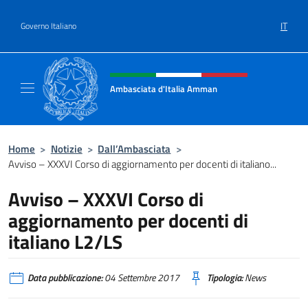
Salta al contenuto
IT
Governo Italiano
Intestazione sito, social e menù
Ambasciata d'Italia Amman
Sito Ufficiale Ambasciata d'Italia ad Amma
Home
>
Notizie
>
Dall’Ambasciata
>
Avviso – XXXVI Corso di aggiornamento per docenti di italiano...
Avviso – XXXVI Corso di
aggiornamento per docenti di
italiano L2/LS
Data pubblicazione:
04 Settembre 2017
Tipologia:
News