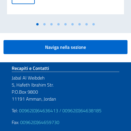
Naviga nella sezione
Sezione footer
Recapiti e Contatti
Jabal Al Weibdeh
5, Hafeth Ibrahim Str.
P.O.Box 9800
11191 Amman, Jordan
Tel:
00962(0)64636413 /
00962(0)64638185
Fax:
00962(0)64659730