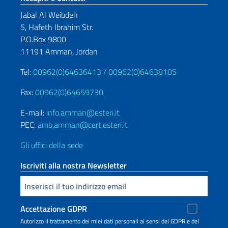
Jabal Al Weibdeh
5, Hafeth Ibrahim Str.
P.O.Box 9800
11191 Amman, Jordan
Tel:
00962(0)64636413 /
00962(0)64638185
Fax:
00962(0)64659730
E-mail:
info.amman@esteri.it
PEC:
amb.amman@cert.esteri.it
Gli uffici della sede
Iscriviti alla nostra Newsletter
Inserisci la tua email
Accettazione GDPR
Autorizzo il trattamento dei miei dati personali ai sensi del GDPR e del