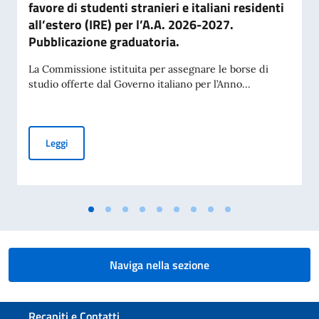
favore di studenti stranieri e italiani residenti
all’estero (IRE) per l’A.A. 2026-2027.
Pubblicazione graduatoria.
La Commissione istituita per assegnare le borse di
studio offerte dal Governo italiano per l’Anno...
Borse di studio offerte dal Governo italiano in favore di stud
Leggi
Naviga nella sezione
Sezione footer
Recapiti e Contatti