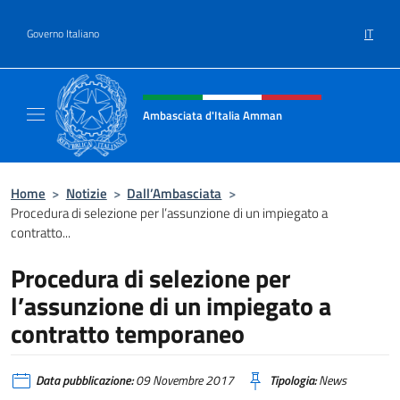
Salta al contenuto
IT
Governo Italiano
Intestazione sito, social e menù
Ambasciata d'Italia Amman
Sito Ufficiale Ambasciata d'Italia ad Amma
Home
>
Notizie
>
Dall’Ambasciata
>
Procedura di selezione per l’assunzione di un impiegato a
contratto...
Procedura di selezione per
l’assunzione di un impiegato a
contratto temporaneo
Data pubblicazione:
09 Novembre 2017
Tipologia:
News