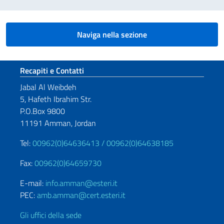
Naviga nella sezione
Sezione footer
Recapiti e Contatti
Jabal Al Weibdeh
5, Hafeth Ibrahim Str.
P.O.Box 9800
11191 Amman, Jordan
Tel:
00962(0)64636413 /
00962(0)64638185
Fax:
00962(0)64659730
E-mail:
info.amman@esteri.it
PEC:
amb.amman@cert.esteri.it
Gli uffici della sede