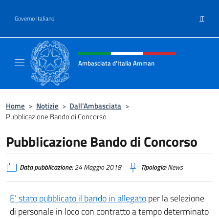
Salta al contenuto
IT
Governo Italiano
Intestazione sito, social e menù
Ambasciata d'Italia Amman
Sito Ufficiale Ambasciata d'Italia ad Amma
Home
>
Notizie
>
Dall’Ambasciata
>
Pubblicazione Bando di Concorso
Pubblicazione Bando di Concorso
Data pubblicazione:
24 Maggio 2018
Tipologia:
News
E’ stato pubblicato il bando in allegato
per la selezione
di personale in loco con contratto a tempo determinato