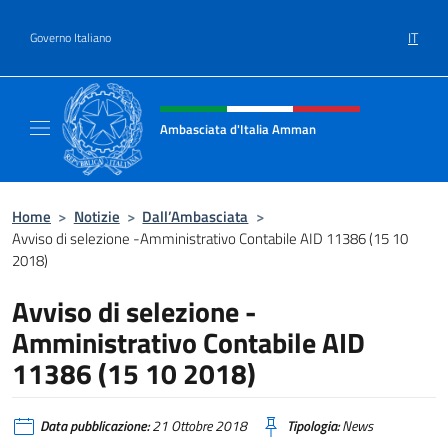
Salta al contenuto
IT
Governo Italiano
Intestazione sito, social e menù
Ambasciata d'Italia Amman
Sito Ufficiale Ambasciata d'Italia ad Amma
Home
>
Notizie
>
Dall’Ambasciata
>
Avviso di selezione -Amministrativo Contabile AID 11386 (15 10
2018)
Avviso di selezione -
Amministrativo Contabile AID
11386 (15 10 2018)
Data pubblicazione:
21 Ottobre 2018
Tipologia:
News