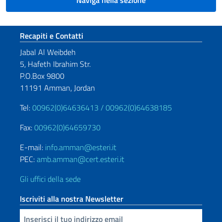
Naviga nella sezione
Sezione footer
Recapiti e Contatti
Jabal Al Weibdeh
5, Hafeth Ibrahim Str.
P.O.Box 9800
11191 Amman, Jordan
Tel:
00962(0)64636413 /
00962(0)64638185
Fax:
00962(0)64659730
E-mail:
info.amman@esteri.it
PEC:
amb.amman@cert.esteri.it
Gli uffici della sede
Iscriviti alla nostra Newsletter
Inserisci la tua email