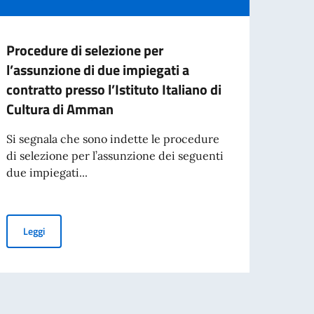
Procedure di selezione per
Borse
l’assunzione di due impiegati a
in Li
contratto presso l’Istituto Italiano di
2026
Cultura di Amman
L'Amb
che p
Si segnala che sono indette le procedure
Consor
di selezione per l’assunzione dei seguenti
due impiegati...
per l’espatrio dal 3 agosto
Leg
Procedure di selezione per l’assunzione di due impiegati a contra
Leggi
26-2027. Pubblicazione graduatoria.