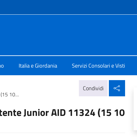
e menù
 ad Amman
mo
Italia e Giordania
Servizi Consolari e Visti
Condi
Condividi
(15 10...
itente Junior AID 11324 (15 10