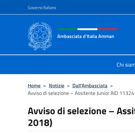
Salta al contenuto
Governo Italiano
Intestazione sito, social 
Ambasciata d'Italia Amman
Sito Ufficiale Ambasciata d'Italia
Chi sia
Home
>
Notizie
>
Dall’Ambasciata
>
Avviso di selezione – Assitente Junior AID 11324 
Avviso di selezione – Ass
2018)