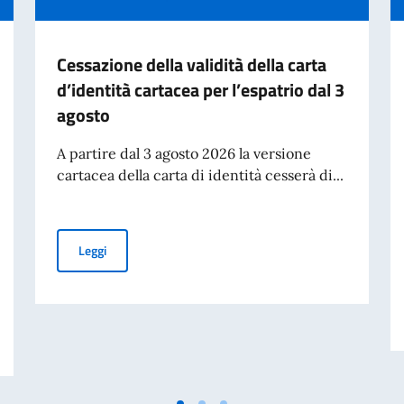
Cessazione della validità della carta
d’identità cartacea per l’espatrio dal 3
agosto
A partire dal 3 agosto 2026 la versione
cartacea della carta di identità cesserà di...
Cessazione della validità della carta d’identità cartacea 
Leggi
avore di studenti stranieri e italiani residenti all’estero (IRE) per l’A.A. 20