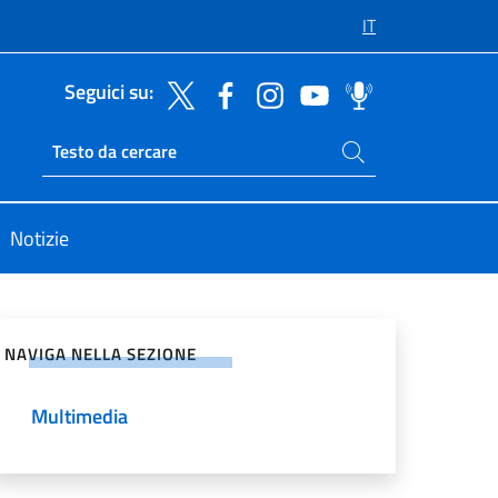
IT
Seguici su:
Cerca nel sito
Ricerca sito live
Notizie
vidi sui Social Network
NAVIGA NELLA SEZIONE
Multimedia