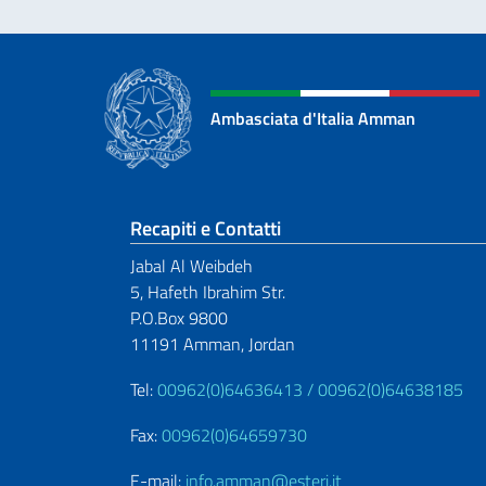
Ambasciata d'Italia Amman
Sezione footer
Recapiti e Contatti
Jabal Al Weibdeh
5, Hafeth Ibrahim Str.
P.O.Box 9800
11191 Amman, Jordan
Tel:
00962(0)64636413 /
00962(0)64638185
Fax:
00962(0)64659730
E-mail:
info.amman@esteri.it