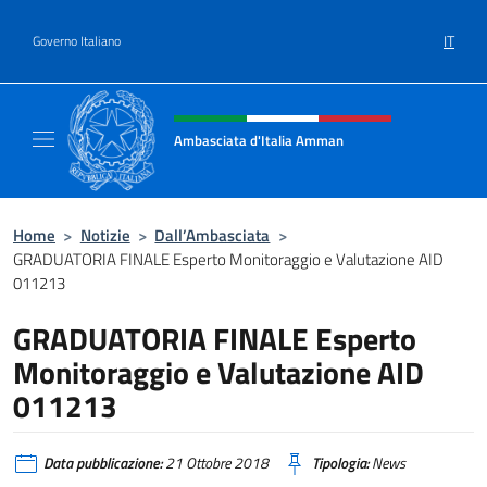
Salta al contenuto
IT
Governo Italiano
Intestazione sito, social e menù
Ambasciata d'Italia Amman
Sito Ufficiale Ambasciata d'Italia ad Amma
Home
>
Notizie
>
Dall’Ambasciata
>
GRADUATORIA FINALE Esperto Monitoraggio e Valutazione AID
011213
GRADUATORIA FINALE Esperto
Monitoraggio e Valutazione AID
011213
Data pubblicazione:
21 Ottobre 2018
Tipologia:
News