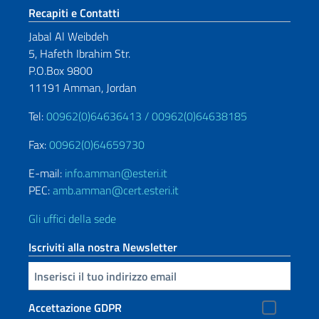
Sezione footer
Recapiti e Contatti
Jabal Al Weibdeh
5, Hafeth Ibrahim Str.
P.O.Box 9800
11191 Amman, Jordan
Tel:
00962(0)64636413 /
00962(0)64638185
Fax:
00962(0)64659730
E-mail:
info.amman@esteri.it
PEC:
amb.amman@cert.esteri.it
Gli uffici della sede
Iscriviti alla nostra Newsletter
Inserisci la tua email
Accettazione GDPR