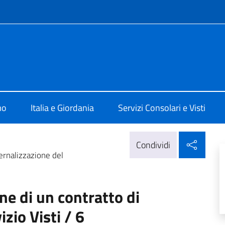
e menù
 ad Amman
mo
Italia e Giordania
Servizi Consolari e Visti
Condi
Condividi
ernalizzazione del
ne di un contratto di
zio Visti / 6