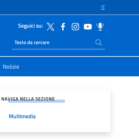
IT
Seguici su:
Cerca nel sito
Ricerca sito live
Notizie
vidi sui Social Network
NAVIGA NELLA SEZIONE
Multimedia