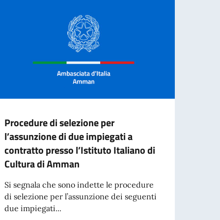
Procedure di selezione per
Borse
l’assunzione di due impiegati a
in Li
contratto presso l’Istituto Italiano di
2026
Cultura di Amman
L'Amb
che p
Si segnala che sono indette le procedure
Consor
di selezione per l’assunzione dei seguenti
due impiegati...