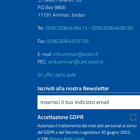
P.O.Box 9800
11191 Amman, Jordan
Tel:
00962(0)64636413 /
00962(0)64638185
Fax:
00962(0)64659730
E-mail:
info.amman@esteri.it
PEC:
amb.amman@cert.esteri.it
Gli uffici della sede
Iscriviti alla nostra Newsletter
Inserisci la tua email
Accettazione GDPR
Autorizzo il trattamento dei miei dati personali ai sensi
del GDPR e del Decreto Legislativo 30 giugno 2003,
n.196
Privacy
Note Legali