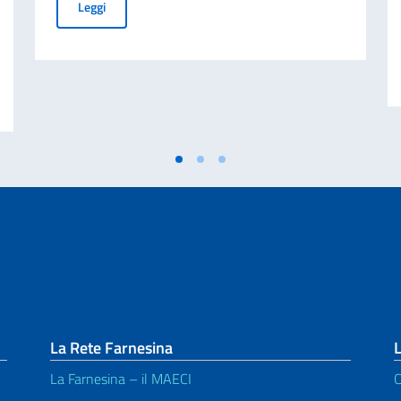
Cessazione della validità della carta d’identità cartacea 
Leggi
avore di studenti stranieri e italiani residenti all’estero (IRE) per l’A.A. 20
La Rete Farnesina
La Farnesina – il MAECI
C