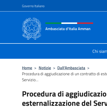
Salta al contenuto
Governo Italiano
Intestazione sito, social 
Ambasciata d'Italia Amman
Sito Ufficiale Ambasciata d'Italia
Chi sia
Home
>
Notizie
>
Dall’Ambasciata
>
Procedura di aggiudicazione di un contratto di est
Servizio...
Procedura di aggiudicazio
esternalizzazione del Servi