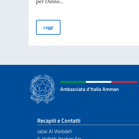
per l’Anno...
Borse di studio offerte dal Governo italiano in f
Leggi
Ambasciata d'Italia Amman
Sezione footer
Recapiti e Contatti
Jabal Al Weibdeh
5, Hafeth Ibrahim Str.