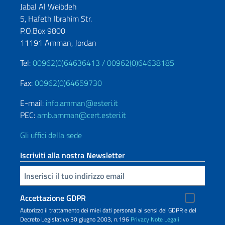
Jabal Al Weibdeh
5, Hafeth Ibrahim Str.
P.O.Box 9800
11191 Amman, Jordan
Tel:
00962(0)64636413 /
00962(0)64638185
Fax:
00962(0)64659730
E-mail:
info.amman@esteri.it
PEC:
amb.amman@cert.esteri.it
Gli uffici della sede
Iscriviti alla nostra Newsletter
Inserisci la tua email
Accettazione GDPR
Autorizzo il trattamento dei miei dati personali ai sensi del GDPR e del
Decreto Legislativo 30 giugno 2003, n.196
Privacy
Note Legali