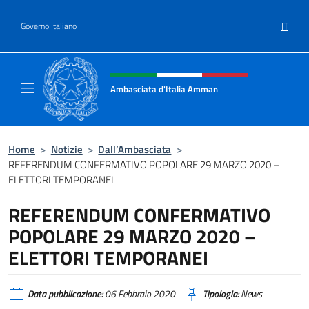
Salta al contenuto
IT
Governo Italiano
Intestazione sito, social e menù
Ambasciata d'Italia Amman
Sito Ufficiale Ambasciata d'Italia ad Amma
Home
>
Notizie
>
Dall’Ambasciata
>
REFERENDUM CONFERMATIVO POPOLARE 29 MARZO 2020 –
ELETTORI TEMPORANEI
REFERENDUM CONFERMATIVO
POPOLARE 29 MARZO 2020 –
ELETTORI TEMPORANEI
Data pubblicazione:
06 Febbraio 2020
Tipologia:
News