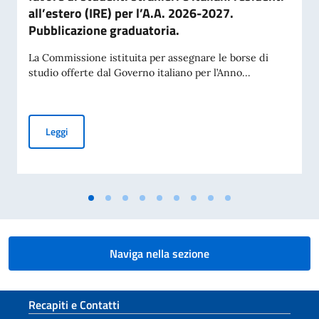
all’estero (IRE) per l’A.A. 2026-2027.
Pubblicazione graduatoria.
La Commissione istituita per assegnare le borse di
studio offerte dal Governo italiano per l’Anno...
Borse di studio offerte dal Governo italiano in favore di stud
Leggi
Naviga nella sezione
Sezione footer
Recapiti e Contatti