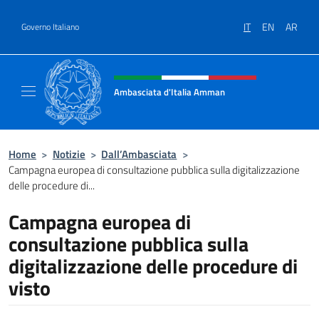
Salta al contenuto
IT
EN
AR
Governo Italiano
Intestazione sito, social e menù
Ambasciata d'Italia Amman
Sito Ufficiale Ambasciata d'Italia ad Amma
Home
>
Notizie
>
Dall’Ambasciata
>
Campagna europea di consultazione pubblica sulla digitalizzazione
delle procedure di...
Campagna europea di
consultazione pubblica sulla
digitalizzazione delle procedure di
visto