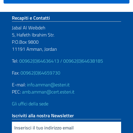
Sezione footer
Recapiti e Contatti
Jabal Al Weibdeh
5, Hafeth Ibrahim Str.
P.O.Box 9800
11191 Amman, Jordan
Tel:
00962(0)64636413 /
00962(0)64638185
Fax:
00962(0)64659730
E-mail:
info.amman@esteri.it
PEC:
amb.amman@cert.esteri.it
Gli uffici della sede
Iscriviti alla nostra Newsletter
Inserisci la tua email