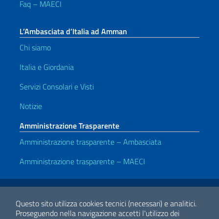
Faq – MAECI
L’Ambasciata d’Italia ad Amman
Chi siamo
Italia e Giordania
Servizi Consolari e Visti
Notizie
Amministrazione Trasparente
Amministrazione trasparente – Ambasciata
Amministrazione trasparente – MAECI
Link Utili
Note legali
Privacy e cookie policy
Dichiarazione di accessibilità
Questo sito utilizza cookies tecnici (necessari) e analitici.
Proseguendo nella navigazione accetti l'utilizzo dei