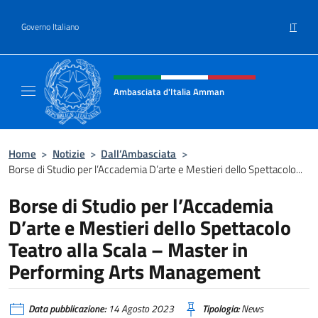
Salta al contenuto
IT
Governo Italiano
Intestazione sito, social e menù
Ambasciata d'Italia Amman
Sito Ufficiale Ambasciata d'Italia ad Amma
Home
>
Notizie
>
Dall’Ambasciata
>
Borse di Studio per l’Accademia D’arte e Mestieri dello Spettacolo...
Borse di Studio per l’Accademia
D’arte e Mestieri dello Spettacolo
Teatro alla Scala – Master in
Performing Arts Management
Data pubblicazione:
14 Agosto 2023
Tipologia:
News