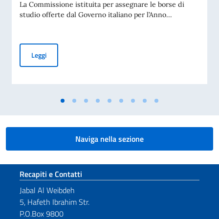
La Commissione istituita per assegnare le borse di
studio offerte dal Governo italiano per l’Anno...
Borse di studio offerte dal Governo italiano in favore di stud
Leggi
Naviga nella sezione
Sezione footer
Recapiti e Contatti
Jabal Al Weibdeh
5, Hafeth Ibrahim Str.
P.O.Box 9800