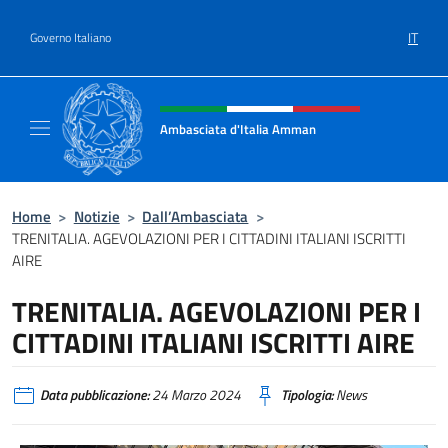
Salta al contenuto
IT
Governo Italiano
Intestazione sito, social e menù
Ambasciata d'Italia Amman
Sito Ufficiale Ambasciata d'Italia ad Amma
Home
>
Notizie
>
Dall’Ambasciata
>
TRENITALIA. AGEVOLAZIONI PER I CITTADINI ITALIANI ISCRITTI
AIRE
TRENITALIA. AGEVOLAZIONI PER I
CITTADINI ITALIANI ISCRITTI AIRE
Data pubblicazione:
24 Marzo 2024
Tipologia:
News