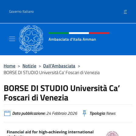
Salta al contenuto
IT
Governo Italiano
Intestazione sito, social e menù
Ambasciata d'Italia Amman
Sito Ufficiale Ambasciata d'Italia ad Amma
Home
>
Notizie
>
Dall’Ambasciata
>
BORSE DI STUDIO Università Ca’ Foscari di Venezia
BORSE DI STUDIO Università Ca’
Foscari di Venezia
Data pubblicazione:
24 Febbraio 2026
Tipologia:
News