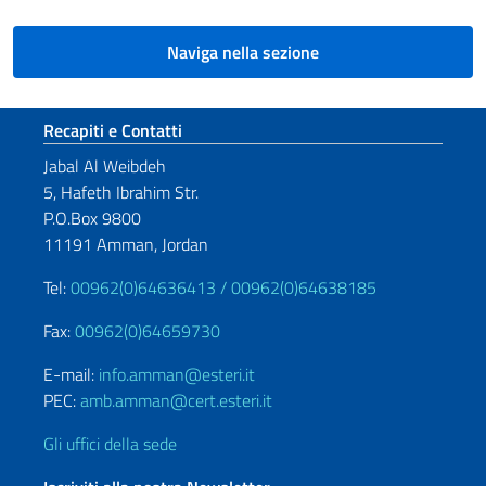
Naviga nella sezione
Sezione footer
Recapiti e Contatti
Jabal Al Weibdeh
5, Hafeth Ibrahim Str.
P.O.Box 9800
11191 Amman, Jordan
Tel:
00962(0)64636413 /
00962(0)64638185
Fax:
00962(0)64659730
E-mail:
info.amman@esteri.it
PEC:
amb.amman@cert.esteri.it
Gli uffici della sede