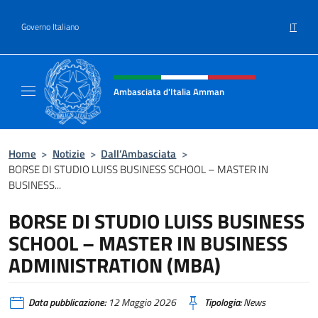
Salta al contenuto
IT
Governo Italiano
Intestazione sito, social e menù
Ambasciata d'Italia Amman
Sito Ufficiale Ambasciata d'Italia ad Amma
Home
>
Notizie
>
Dall’Ambasciata
>
BORSE DI STUDIO LUISS BUSINESS SCHOOL – MASTER IN
BUSINESS...
BORSE DI STUDIO LUISS BUSINESS
SCHOOL – MASTER IN BUSINESS
ADMINISTRATION (MBA)
Data pubblicazione:
12 Maggio 2026
Tipologia:
News