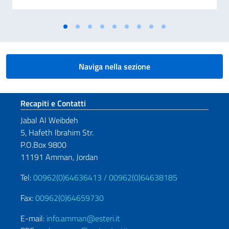
Naviga nella sezione
Sezione footer
Recapiti e Contatti
Jabal Al Weibdeh
5, Hafeth Ibrahim Str.
P.O.Box 9800
11191 Amman, Jordan
Tel:
00962(0)64636413 /
00962(0)64638185
Fax:
00962(0)64659730
E-mail:
info.amman@esteri.it