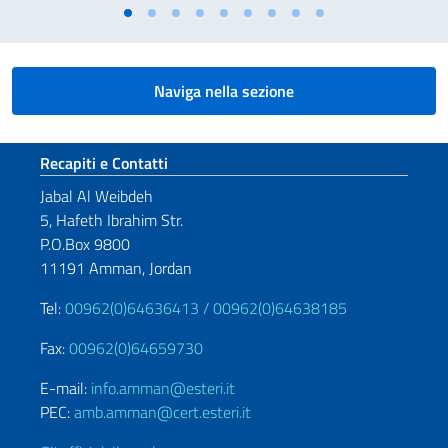
Naviga nella sezione
Sezione footer
Recapiti e Contatti
Jabal Al Weibdeh
5, Hafeth Ibrahim Str.
P.O.Box 9800
11191 Amman, Jordan
Tel:
00962(0)64636413 /
00962(0)64638185
Fax:
00962(0)64659730
E-mail:
info.amman@esteri.it
PEC:
amb.amman@cert.esteri.it