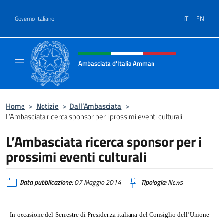
Salta al contenuto
IT
EN
Governo Italiano
Intestazione sito, social e menù
Ambasciata d'Italia Amman
Sito Ufficiale Ambasciata d'Italia ad Amma
Home
>
Notizie
>
Dall’Ambasciata
>
L’Ambasciata ricerca sponsor per i prossimi eventi culturali
L’Ambasciata ricerca sponsor per i
prossimi eventi culturali
Data pubblicazione:
07 Maggio 2014
Tipologia:
News
In occasione del Semestre di Presidenza italiana del Consiglio dell’Unione