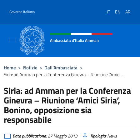
Salta al contenuto
IT
EN
AR
Governo Italiano
Intestazione sito, social e menù
Ambasciata d'Italia Amman
Sito Ufficiale Ambasciata d'Italia ad Amma
Home
>
Notizie
>
Dall’Ambasciata
>
Siria: ad Amman per la Conferenza Ginevra – Riunione ‘Amici...
Siria: ad Amman per la Conferenza
Ginevra – Riunione ‘Amici Siria’,
Bonino, opposizione sia
responsabile
Data pubblicazione:
27 Maggio 2013
Tipologia:
News