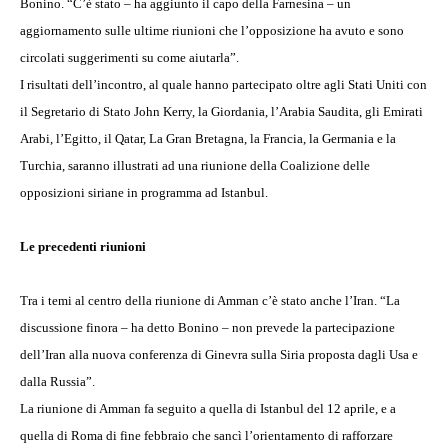
Bonino. “C’è stato – ha aggiunto il capo della Farnesina – un
aggiornamento sulle ultime riunioni che l’opposizione ha avuto e sono
circolati suggerimenti su come aiutarla”.
I risultati dell’incontro, al quale hanno partecipato oltre agli Stati Uniti con
il Segretario di Stato John Kerry, la Giordania, l’Arabia Saudita, gli Emirati
Arabi, l’Egitto, il Qatar, La Gran Bretagna, la Francia, la Germania e la
Turchia, saranno illustrati ad una riunione della Coalizione delle
opposizioni siriane in programma ad Istanbul.
Le precedenti riunioni
Tra i temi al centro della riunione di Amman c’è stato anche l’Iran. “La
discussione finora – ha detto Bonino – non prevede la partecipazione
dell’Iran alla nuova conferenza di Ginevra sulla Siria proposta dagli Usa e
dalla Russia”.
La riunione di Amman fa seguito a quella di Istanbul del 12 aprile, e a
quella di Roma di fine febbraio che sancì l’orientamento di rafforzare