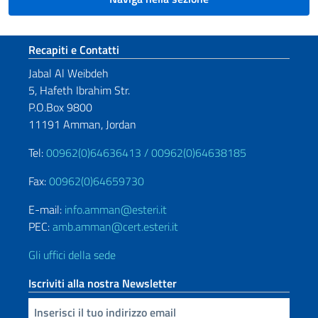
Sezione footer
Recapiti e Contatti
Jabal Al Weibdeh
5, Hafeth Ibrahim Str.
P.O.Box 9800
11191 Amman, Jordan
Tel:
00962(0)64636413 /
00962(0)64638185
Fax:
00962(0)64659730
E-mail:
info.amman@esteri.it
PEC:
amb.amman@cert.esteri.it
Gli uffici della sede
Iscriviti alla nostra Newsletter
Inserisci la tua email