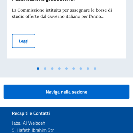
La Commissione istituita per assegnare le borse di
studio offerte dal Governo italiano per l’Anno...
Borse di studio offerte dal Governo italiano in favore di stud
Leggi
Naviga nella sezione
Sezione footer
Recapiti e Contatti
Jabal Al Weibdeh
5, Hafeth Ibrahim Str.