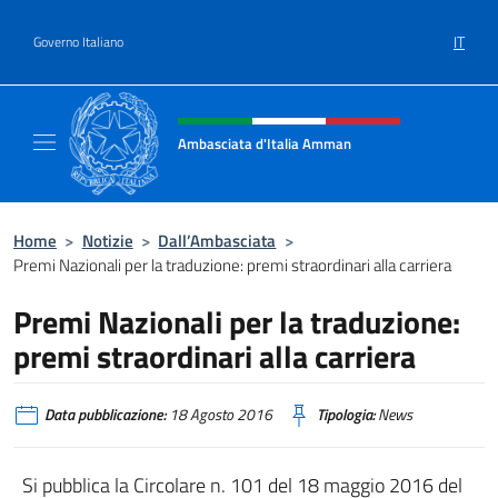
Salta al contenuto
IT
Governo Italiano
Intestazione sito, social e menù
Ambasciata d'Italia Amman
Sito Ufficiale Ambasciata d'Italia ad Amma
Home
>
Notizie
>
Dall’Ambasciata
>
Premi Nazionali per la traduzione: premi straordinari alla carriera
Premi Nazionali per la traduzione:
premi straordinari alla carriera
Data pubblicazione:
18 Agosto 2016
Tipologia:
News
Si pubblica la Circolare n. 101 del 18 maggio 2016 del